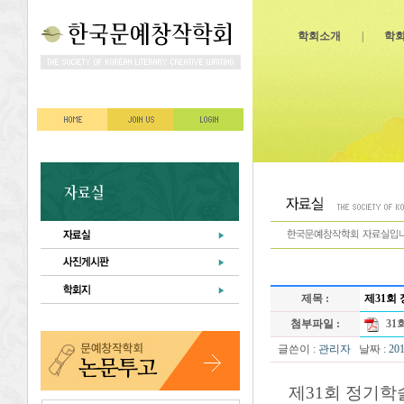
학회소개
|
학
제목 :
제31회
첨부파일 :
31
글쓴이 :
관리자
날짜 :
20
제31회 정기학