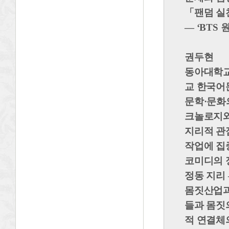
「
팬덤 실
― ‘BTS
권두현
동아대학교
교 한국어
문학·문화
크놀로지와
지리적 관
작업에 집
코미디의 
정동 지리 
몸짓산업과
들과 몸짓
적 연결체