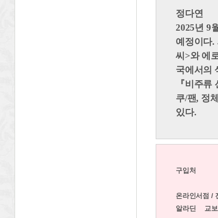
정다연
2025년
예정이다.
씨>와 에
국에서의 
『
비주류 
쿠/팬, 정
있다.
구입처
온라인서점 /
알라딘
교보