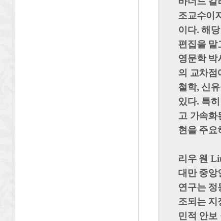
바너드 칼
조교수이자
이다. 해
편집을 맡
영문학 박
의 교차점에
철학, 신
있다. 특
고 가속화
현을 주요
리우 웬 Li
대만 중앙
연구는 정동
조되는 지
민적 안보