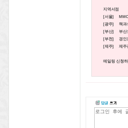
지역서점
[서울]
MM
[광주]
책과
[부산]
부산
[부천]
경인
[제주]
제주
메일링 신청