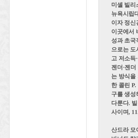
미셸 빌리스 Mi
뉴욕시립대
이자 정신
이곳에서 
성과 초국
으로는 도시
고 저소득
젠더·젠더 
는 방식을
한 콜린 
구를 생성
다룬다. 
사이며, 1
산드라 모야노