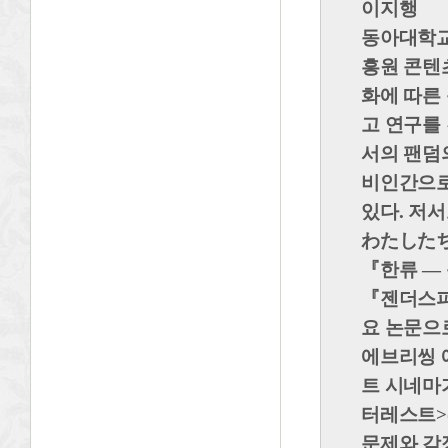
이지행
동아대학교
흥원 콘텐
화에 따른
고 연구를
서의 팬덤
비인간으로
있다. 저
わたした
『
한류 ―
『
젠더스
요 논문
에브리씽 에
트 시네마
터레스트>(
문제와 감정