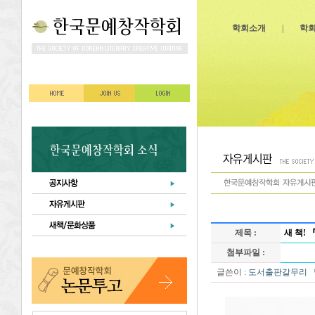
학회소개
|
학
제목 :
새 책!
첨부파일 :
글쓴이 :
도서출판갈무리
날