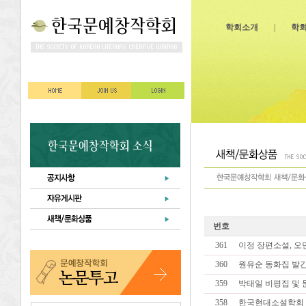
학회소개
|
학
번호
361
이정 장편소설, 오민
360
원유순 동화집 발간!
359
박태일 비평집 및 문
358
한국현대소설학회 『