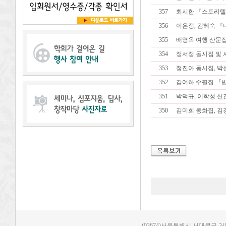
357
최시한 『스토리텔링
356
이은정, 김혜숙 『
355
배영옥 여행 산문집 
354
정서정 동시집 및 시
353
정진아 동시집, 박선
352
김여하 수필집 『
351
박덕규, 이학성 신
350
김미희 동화집, 김
(03674)서울특별시 서대문구 거북골