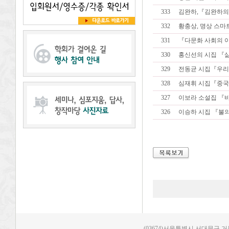
333
김완하,『김완하의 
332
황충상, 명상 스마
331
『다문화 사회의 
330
홍신선의 시집 『삶
329
전동균 시집『우리
328
심재휘 시집『중국
327
이보라 소설집 『
326
이승하 시집 『불의
(03674)서울특별시 서대문구 거북골