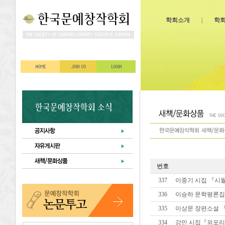
학회소개
|
학
번호
337
이중기 시집 『시월
336
이승하 문학평론집
335
이상문 장편소설 『
334
강민 시집『외포리