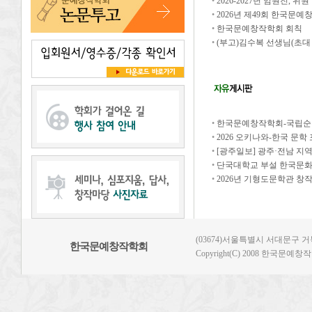
•
2026-2027년 임원진, 
•
2026년 제49회 한국문
•
한국문예창작학회 회칙
•
(부고)김수복 선생님(초대
•
한국문예창작학회-국립순천대
•
2026 오키나와-한국 문학
•
[광주일보] 광주·전남 지
•
단국대학교 부설 한국문화
•
2026년 기형도문학관 창작
(03674)서울특별시 서대문구 거북골
한국문예창작학회
Copyright(C) 2008 한국문예창작학회.