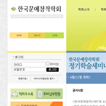
학회소개
|
학
• 로그인
ID저장
•
[한국문예창작] 제67호 논